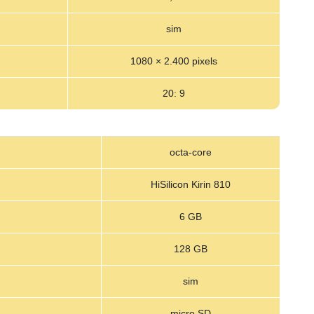
sim
1080 × 2.400 pixels
20: 9
octa-core
HiSilicon Kirin 810
6 GB
128 GB
sim
micro SD